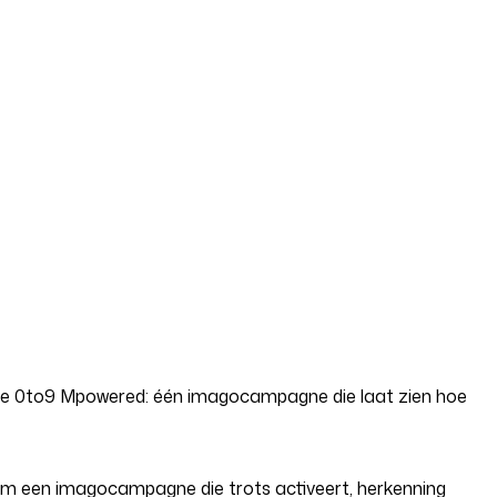
lde 0to9 Mpowered: één imagocampagne die laat zien hoe
 om een imagocampagne die trots activeert, herkenning