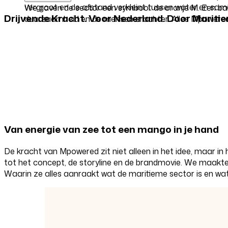
vergroot en de afstand verkleint tussen water en same
We gaven de sector een symbool: de oranje M. Een baken
Drijvende Kracht. Voor Nederland. Door Maritie
duurzaamheid en de mensen erachter. Alles Mpowered
Van energie van zee tot een mango in je hand
De kracht van Mpowered zit niet alleen in het idee, maar 
tot het concept, de storyline en de brandmovie. We maakten
Waarin ze alles aanraakt wat de maritieme sector is en wa