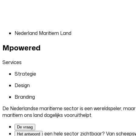
Nederland Maritiem Land
Mpowered
Services
Strategie
Design
Branding
De Nederlandse maritieme sector is een wereldspeler, maa
maritiem ons land dagelijks vooruithelpt.
De vraag
Hoe maak je een hele sector zichtbaar? Van scheepsw
Het antwoord