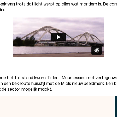
nleving.
 van trots dat licht werpt op alles wat maritiem is. De camp
m.
.
in hoe het tot stand kwam. Tijdens Muursessies met vertege
 een beknopte huisstijl met de M als nieuw beeldmerk. Een b
t de sector mogelijk maakt.