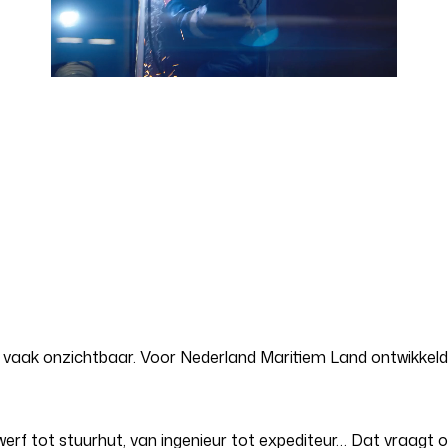
r vaak onzichtbaar. Voor Nederland Maritiem Land ontwikke
erf tot stuurhut, van ingenieur tot expediteur… Dat vraagt